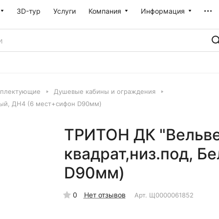
3D-тур
Услуги
Компания
Информация
мплектующие
Душевые кабины и ограждения
лый, ДН4 (6 мест+сифон D90мм)
ТРИТОН ДК "Вельвет
квадрат,низ.под, Б
D90мм)
0
Нет отзывов
Арт.
Щ0000061852