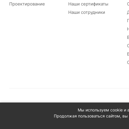
Проектирование
Наши сертификаты
Наши сотрудники
© 2026 Сантехплюс: Интернет-магазин отопления, водосн
Мы используем cookie и 
Юридический адрес: 390023, г. Рязань, проезд Яблочкова,
Продолжая пользоваться сайтом, вы 
ИНН/КПП: 6230087631/623001001
ОГРН: 1156230000080