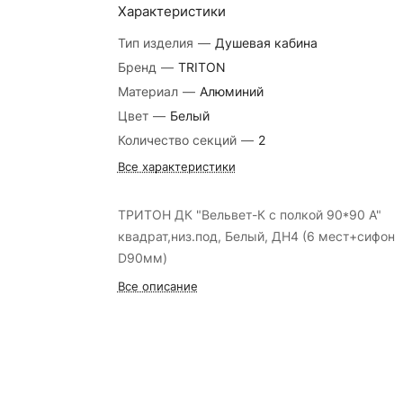
Характеристики
Тип изделия
—
Душевая кабина
Бренд
—
TRITON
Материал
—
Алюминий
Цвет
—
Белый
Количество секций
—
2
Все характеристики
ТРИТОН ДК "Вельвет-К с полкой 90*90 А"
квадрат,низ.под, Белый, ДН4 (6 мест+сифон
D90мм)
Все описание