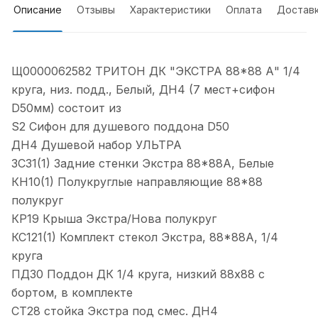
Описание
Отзывы
Характеристики
Оплата
Достав
Щ0000062582 ТРИТОН ДК "ЭКСТРА 88*88 А" 1/4
круга, низ. подд., Белый, ДН4 (7 мест+сифон
D50мм) состоит из
S2 Сифон для душевого поддона D50
ДН4 Душевой набор УЛЬТРА
ЗС31(1) Задние стенки Экстра 88*88А, Белые
КН10(1) Полукруглые направляющие 88*88
полукруг
КР19 Крыша Экстра/Нова полукруг
КС121(1) Комплект стекол Экстра, 88*88А, 1/4
круга
ПД30 Поддон ДК 1/4 круга, низкий 88х88 с
бортом, в комплекте
СТ28 стойка Экстра под смес. ДН4