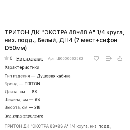
ТРИТОН ДК "ЭКСТРА 88*88 А" 1/4 круга,
низ. подд., Белый, ДН4 (7 мест+сифон
D50мм)
0
Нет отзывов
Арт.
Щ0000062582
Характеристики
Тип изделия
—
Душевая кабина
Бренд
—
TRITON
Длина, см
—
88
Ширина, см
—
88
Высота, см
—
218
Все характеристики
ТРИТОН ДК "ЭКСТРА 88*88 А" 1/4 круга, низ. подд.,