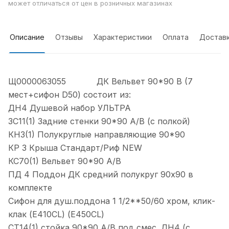
может отличаться от цен в розничных магазинах
Описание
Отзывы
Характеристики
Оплата
Достав
Щ0000063055 ДК Вельвет 90*90 В (7
мест+сифон D50) состоит из:
ДН4 Душевой набор УЛЬТРА
ЗС11(1) Задние стенки 90*90 А/В (с полкой)
КН3(1) Полукруглые направляющие 90*90
КР 3 Крыша Стандарт/Риф NEW
КС70(1) Вельвет 90*90 А/В
ПД 4 Поддон ДК средний полукруг 90х90 в
комплекте
Сифон для душ.поддона 1 1/2**50/60 хром, клик-
клак (Е410CL) (Е450CL)
СТ14(1) стойка 90*90 А/В под смес. ДН4 (с