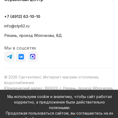
+7 (4912) 62-10-10
info@stp62.ru
Рязань, проезд Яблочкова, 8Д
Мы в соцсетях
© 2026 Сантехплюс: Интернет-магазин отопления,
водоснабжения
Юридический адрес: 390023, г. Рязань, проезд Яблочкова,
д.8Ж
Мы используем cookie и аналитику, чтобы сайт работал
ИНН/КПП: 6230087631/623001001
корректно, а предложения были действительно
ОГРН: 1156230000080
полезными.
Продолжая пользоваться сайтом, вы соглашаетесь на их