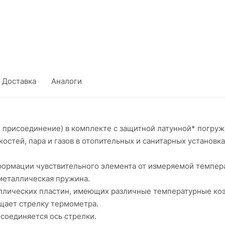
Доставка
Аналоги
е присоединение) в комплекте с защитной латунной* погруж
стей, пара и газов в отопительных и санитарных установка
формации чувствительного элемента от измеряемой темпер
металлическая пружина.
аллических пластин, имеющих различные температурные к
щает стрелку термометра.
исоединяется ось стрелки.