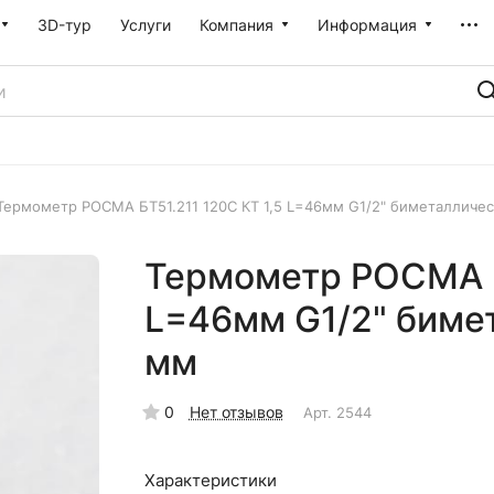
3D-тур
Услуги
Компания
Информация
Термометр РОСМА БТ51.211 120С КТ 1,5 L=46мм G1/2" биметалличес
Термометр РОСМА Б
L=46мм G1/2" биме
мм
0
Нет отзывов
Арт.
2544
Характеристики