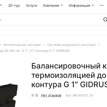
3D-тур
Услуги
Компания
Информация
Коллекторные системы
Системы модульного монтажа
60 кВт, вх. G 1″, 3+1 контура G 1″ GIDRUSS
Балансировочный к
термоизоляцией до 6
контура G 1″ GIDRU
0
Нет отзывов
Арт.
BM 6003T 20