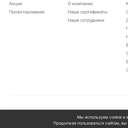
Акции
О компании
Проектирование
Наши сертификаты
Наши сотрудники
© 2026 Сантехплюс: Интернет-магазин отопления, водосн
Мы используем cookie и 
Юридический адрес: 390023, г. Рязань, проезд Яблочкова,
Продолжая пользоваться сайтом, вы 
ИНН/КПП: 6230087631/623001001