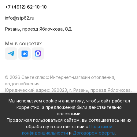
+7 (4912) 62-10-10
info@stp62.ru
Рязань, проезд Яблочкова, 8Д
Мы в соцсетях
© 2026 Сантехплюс: Интернет-магазин отопления,
водоснабжения
Юридический адрес: 390023, г. Рязань, проезд Яблочкова,
д.8Ж
Мы используем cookie и аналитику, чтобы сайт работал
ИНН/КПП: 6230087631/623001001
корректно, а предложения были действительно
ОГРН: 1156230000080
полезными.
Продолжая пользоваться сайтом, вы соглашаетесь на их
обработку в соответствии с
Политикой
конфиденциальности
и
Договором оферты
.