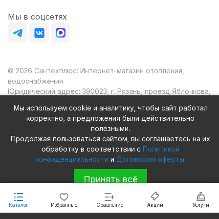
Мы в соцсетях
© 2026 Сантехплюс: Интернет-магазин отопления,
водоснабжения
Юридический адрес: 390023, г. Рязань, проезд Яблочкова,
д.8Ж
Мы используем cookie и аналитику, чтобы сайт работал
ИНН/КПП: 6230087631/623001001
корректно, а предложения были действительно
ОГРН: 1156230000080
полезными.
Продолжая пользоваться сайтом, вы соглашаетесь на их
обработку в соответствии с
Политикой
конфиденциальности
и
Договором оферты
.
Конфиденциальность
Оферта
Принять всё
Каталог
Избранные
Сравнение
Акции
Услуги